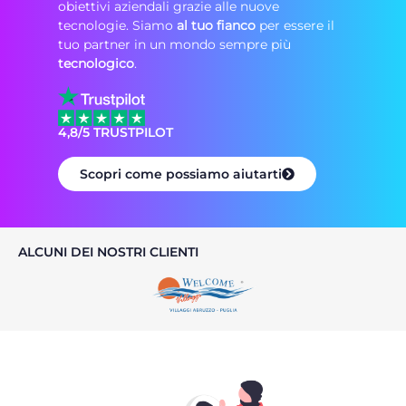
obiettivi aziendali grazie alle nuove
tecnologie. Siamo
al tuo fianco
per essere il
tuo partner in un mondo sempre più
tecnologico
.
4,8/5 TRUSTPILOT
Scopri come possiamo aiutarti
ALCUNI DEI NOSTRI CLIENTI