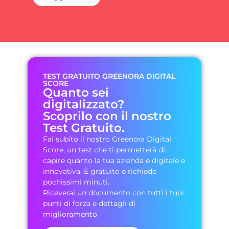
TEST GRATUITO GREENORA DIGITAL
SCORE
Quanto sei
digitalizzato?
Scoprilo con il nostro
Test Gratuito.
Fai subito il nostro Greenora Digital
Score, un test che ti permetterà di
capire quanto la tua azienda è digitale e
innovativa. È gratuito e richiede
pochissimi minuti.
Riceverai un documento con tutti i tuoi
punti di forza e dettagli di
miglioramento.