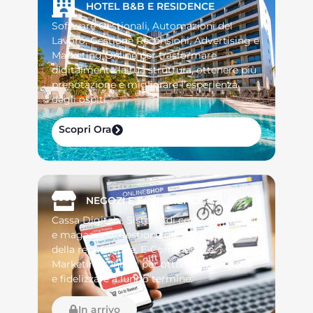
HOTEL B&B E RESIDENCE
Software Gestionali, Automazioni del
Lavoro, Gestione Recensioni, Advertising e
Marketing Online per trasformare
digitalmente la tua struttura, ottenere più
prenotazione e migliorare l’esperienza
degli ospiti.
Scopri Ora
NEGOZI E ECOMMERCE
Cassa Digitale, Sistemi di controllo merci
e magazzino, gestione dei turni, gestione
della reputazione, E-Commerce e
Marketing Online, per ottenere più clienti
e fidelizzare a lungo termine.
In arrivo