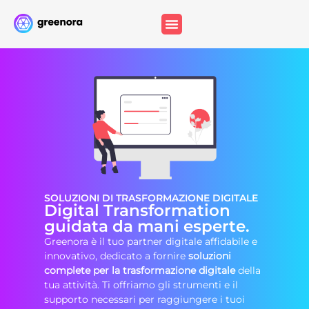
SOLUZIONI DI TRASFORMAZIONE DIGITALE
Digital Transformation
guidata da mani esperte.
Greenora è il tuo partner digitale affidabile e
innovativo, dedicato a fornire
soluzioni
complete per la trasformazione digitale
della
tua attività. Ti offriamo gli strumenti e il
supporto necessari per raggiungere i tuoi