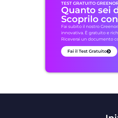
TEST GRATUITO GREENOR
Quanto sei d
Scoprilo con 
Fai subito il nostro Greenor
innovativa. È gratuito e ri
Riceverai un documento con 
Fai il Test Gratuito