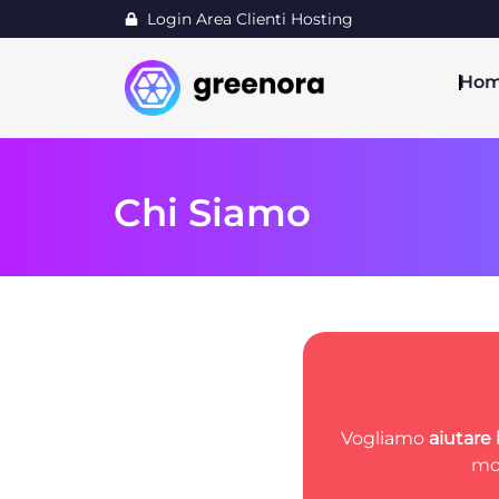
Login Area Clienti Hosting
Ho
Chi Siamo
Vogliamo
aiutare 
mo