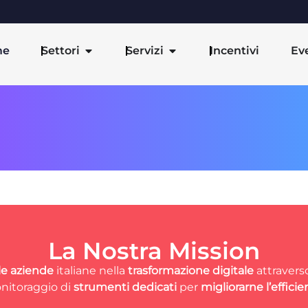
me
Settori
Servizi
Incentivi
Ev
La Nostra Mission
le aziende
italiane nella
trasformazione digitale
attraverso
nitoraggio di
strumenti dedicati
per
migliorarne l’efficie