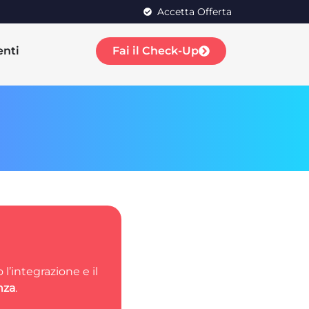
Accetta Offerta
enti
Fai il Check-Up
 l’integrazione e il
nza
.