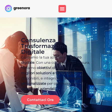
Consulenza
Trasformazione
Digitale
Guidiamo la tua azienda nel
futuro
digitale
. Con una consulenza su misura,
fissiamo
obiettivi chiari
, studiamo le
migliori soluzioni e tecnologie
disponibili, e integriamo
strategie
personalizzate
per ottimizzare le tue
operazioni aziendali
.
Contattaci Ora