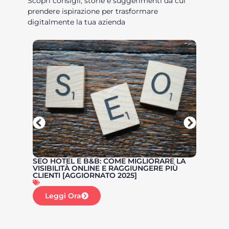
Scopri consigli, storie e suggerimenti da cui
prendere ispirazione per trasformare
digitalmente la tua azienda
SEO HOTEL E B&B: COME MIGLIORARE LA
COME 
VISIBILITÀ ONLINE E RAGGIUNGERE PIÙ
CANCE
CLIENTI [AGGIORNATO 2025]
INTAC
Leggi Ora
Le