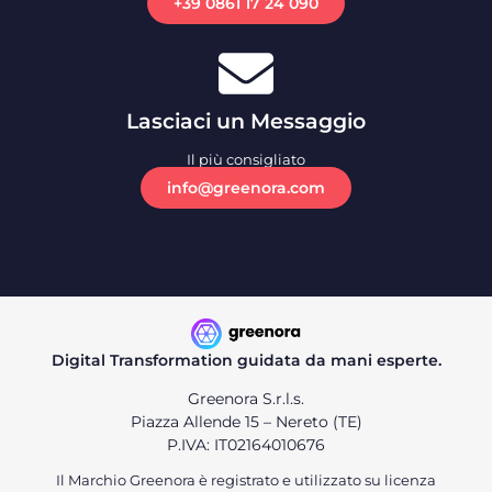
+39 0861 17 24 090
Lasciaci un Messaggio
Il più consigliato
info@greenora.com
Digital Transformation guidata da mani esperte.
Greenora S.r.l.s.
Piazza Allende 15 – Nereto (TE)
P.IVA: IT02164010676
Il Marchio Greenora è registrato e utilizzato su licenza