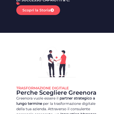
DI SUCCESSO CAPRIOTTI & C.
SUIT
Scopri la Storia
Sc
TRASFORMAZIONE DIGITALE
Perche Scegliere Greenora
Greenora vuole essere il
partner strategico a
lungo termine
per la trasformazione digitale
della tua azienda. Attraverso il consulente