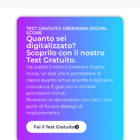
TEST GRATUITO GREENORA DIGITAL
SCORE
Quanto sei
digitalizzato?
Scoprilo con il nostro
Test Gratuito.
Fai subito il nostro Greenora Digital
Score, un test che ti permetterà di
capire quanto la tua azienda è digitale e
innovativa. È gratuito e richiede
pochissimi minuti.
Riceverai un documento con tutti i tuoi
punti di forza e dettagli di
miglioramento.
Fai il Test Gratuito